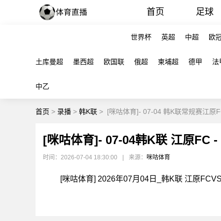
首页
足球
世界杯
英超
中超
欧
土库曼超
墨西超
欧国联
俄超
柬埔超
德甲
法
中乙
首页
>
录播
>
韩K联
>
[咪咕体育]- 07-04 韩K联常规赛江原
[咪咕体育]- 07-04韩K联 江原FC
时间：2026-07-04 18:30:00
|
来源：
咪咕体育
[咪咕体育] 2026年07月04日_韩K联 江原