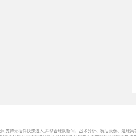
源,支持无插件快速进入,并整合球队新闻、战术分析、赛后录像、进球集