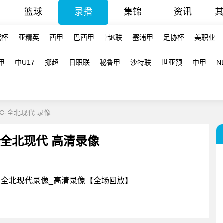
篮球
录播
集锦
资讯
冠杯
亚精英
西甲
巴西甲
韩K联
塞浦甲
足协杯
美职业
甲
中U17
挪超
日职联
秘鲁甲
沙特联
世亚预
中甲
N
FC-全北现代 录像
 - 全北现代 高清录像
FCVS全北现代录像_高清录像【全场回放】