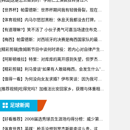
[韩国]这是怎么做到的？李刚仁上演疯狂转身过人
【世界杯】帕雷德斯：世界杯期间我有轻微骨裂，现在好
多了！
【体育视频】内马尔怒怼黑粉：休息天我都没去打牌，别
再对我指手
【有道理嘛?】笑不活了 小伙子勇气可嘉当场逮住布克开
始推销哈
【梅西】帕雷德斯：对西班牙的决赛是梅西国家队的最后
一场比赛
[精彩剪辑]詹姆斯节目中谈何时退役：若内心对自律产生抗
拒，意
【阿斯顿维拉】特里：对库库的离开感到失望，但罗杰斯
的到来又让
【精彩剪辑】利马曾谈“如果有人敢碰梅西，会发生什么”：
这种凝
【值得一看】为何没向女友求婚？伊布笑谈：因为我可不
想财产被分
[推荐视频]吃得完吗？加维法比安回家乡，获赠与体重相等
的当地
足球新闻
【好看推荐】2008届选秀球员生涯场均得分榜：威少第一
罗斯
【体育世界】英媒：枪手没想到罗杰斯能卖这么贵，这似