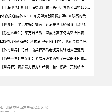
乎是曼城签
【上海申花】明日上海德比门票已售罄，票价分四档130
元-43
[体育报道]媒体人：山东男篮刘毅即将加盟NBL联赛的贵州
猛龙
【世界杯】里克尔梅：拥有卡瓦尼是博卡骄傲 斯卡洛尼是
史上最好
【你怎么看？】莱万谈首秀：湿度太高了仍需适应比赛环
境，我还在
[球迷报道]赫斯基：利物浦应签下斯科特，他转会费合理且
伊劳拉
【体育世界】记者：南美杯赛后老虎竞技球迷大巴遭到枪
击，两人被
【值得一看】帕金斯：老詹没必要再打了来ESPN吧 我们
给你的
【世界杯】赛后暴力行为！哈曼：帕雷德斯、莫利纳应被
禁赛1年，
锦、球员交易动态与赛程资讯,多