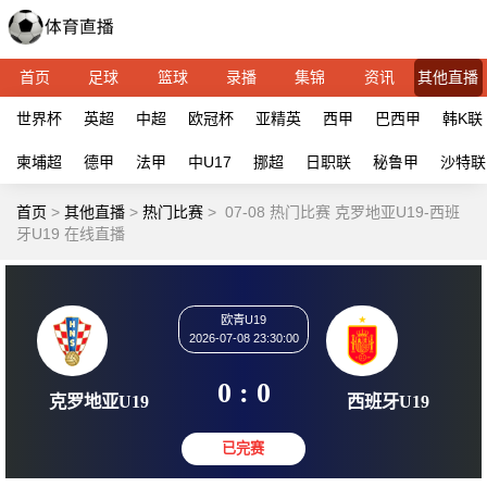
首页
足球
篮球
录播
集锦
资讯
其他直播
世界杯
英超
中超
欧冠杯
亚精英
西甲
巴西甲
韩K联
柬埔超
德甲
法甲
中U17
挪超
日职联
秘鲁甲
沙特联
首页
>
其他直播
>
热门比赛
>
07-08 热门比赛 克罗地亚U19-西班
牙U19 在线直播
欧青U19
2026-07-08 23:30:00
0 : 0