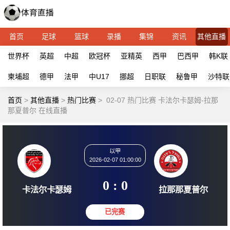
首页
足球
篮球
录播
集锦
资讯
其他直播
世界杯
英超
中超
欧冠杯
亚精英
西甲
巴西甲
韩K联
柬埔超
德甲
法甲
中U17
挪超
日职联
秘鲁甲
沙特联
首页
>
其他直播
>
热门比赛
>
02-07 热门比赛 卡法尔卡瑟姆-拉那
那夏普尔 在线直播
以甲
2026-02-07 01:00:00
0 : 0