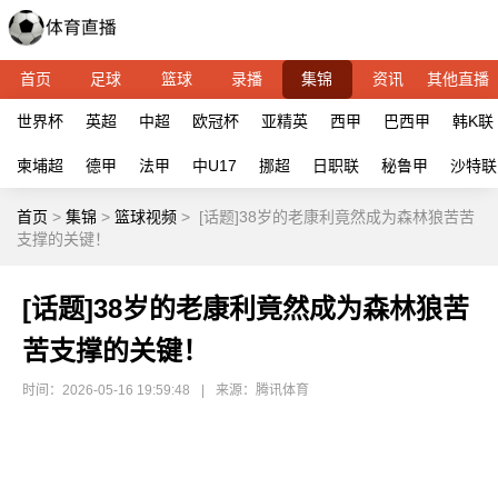
首页
足球
篮球
录播
集锦
资讯
其他直播
世界杯
英超
中超
欧冠杯
亚精英
西甲
巴西甲
韩K联
柬埔超
德甲
法甲
中U17
挪超
日职联
秘鲁甲
沙特联
首页
>
集锦
>
篮球视频
>
[话题]38岁的老康利竟然成为森林狼苦苦
支撑的关键！
[话题]38岁的老康利竟然成为森林狼苦
苦支撑的关键！
时间：2026-05-16 19:59:48
|
来源：腾讯体育