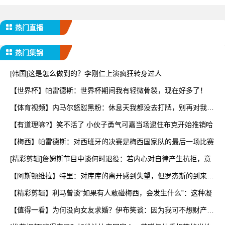
热门直播
热门集锦
[韩国]这是怎么做到的？李刚仁上演疯狂转身过人
【世界杯】帕雷德斯：世界杯期间我有轻微骨裂，现在好多了！
【体育视频】内马尔怒怼黑粉：休息天我都没去打牌，别再对我指
手
【有道理嘛?】笑不活了 小伙子勇气可嘉当场逮住布克开始推销哈
【梅西】帕雷德斯：对西班牙的决赛是梅西国家队的最后一场比赛
[精彩剪辑]詹姆斯节目中谈何时退役：若内心对自律产生抗拒，意
【阿斯顿维拉】特里：对库库的离开感到失望，但罗杰斯的到来又
让
【精彩剪辑】利马曾谈“如果有人敢碰梅西，会发生什么”：这种凝
【值得一看】为何没向女友求婚？伊布笑谈：因为我可不想财产被
分