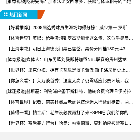
[推荐视频]吃得完吗？加维法比安回家乡，获赠与体重相等的当地
热门新闻
【好看推荐】2008届选秀球员生涯场均得分榜：威少第一 罗斯
【体育世界】英媒：枪手没想到罗杰斯能卖这么贵，这似乎是曼城
签
【上海申花】明日上海德比门票已售罄，票价分四档130元-43
[体育报道]媒体人：山东男篮刘毅即将加盟NBL联赛的贵州猛龙
【世界杯】里克尔梅：拥有卡瓦尼是博卡骄傲 斯卡洛尼是史上最
好
【你怎么看？】莱万谈首秀：湿度太高了仍需适应比赛环境，我还
在
[球迷报道]赫斯基：利物浦应签下斯科特，他转会费合理且伊劳拉
【体育世界】记者：南美杯赛后老虎竞技球迷大巴遭到枪击，两人
被
【值得一看】帕金斯：老詹没必要再打了来ESPN吧 我们给你的
【世界杯】赛后暴力行为！哈曼：帕雷德斯、莫利纳应被禁赛1
年，