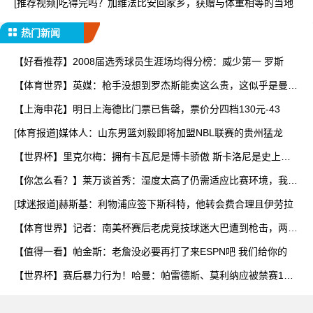
[推荐视频]吃得完吗？加维法比安回家乡，获赠与体重相等的当地
热门新闻
【好看推荐】2008届选秀球员生涯场均得分榜：威少第一 罗斯
【体育世界】英媒：枪手没想到罗杰斯能卖这么贵，这似乎是曼城
签
【上海申花】明日上海德比门票已售罄，票价分四档130元-43
[体育报道]媒体人：山东男篮刘毅即将加盟NBL联赛的贵州猛龙
【世界杯】里克尔梅：拥有卡瓦尼是博卡骄傲 斯卡洛尼是史上最
好
【你怎么看？】莱万谈首秀：湿度太高了仍需适应比赛环境，我还
在
[球迷报道]赫斯基：利物浦应签下斯科特，他转会费合理且伊劳拉
【体育世界】记者：南美杯赛后老虎竞技球迷大巴遭到枪击，两人
被
【值得一看】帕金斯：老詹没必要再打了来ESPN吧 我们给你的
【世界杯】赛后暴力行为！哈曼：帕雷德斯、莫利纳应被禁赛1
年，