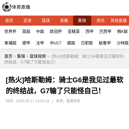
首页
足球
篮球
录播
集锦
资讯
其他直播
世界杯
英超
中超
欧冠杯
亚精英
西甲
巴西甲
韩K联
柬埔超
德甲
法甲
中U17
挪超
日职联
秘鲁甲
沙特联
首页
>
集锦
>
篮球视频
>
[热火]哈斯勒姆：骑士G6是我见过最软的
终结战，G7输了只能怪自己！
[热火]哈斯勒姆：骑士G6是我见过最软
的终结战，G7输了只能怪自己！
时间：2026-05-17 19:50:18
|
来源：雷速体育