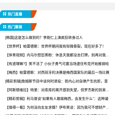
热门直播
热门集锦
[韩国]这是怎么做到的？李刚仁上演疯狂转身过人
【世界杯】帕雷德斯：世界杯期间我有轻微骨裂，现在好多了！
【体育视频】内马尔怒怼黑粉：休息天我都没去打牌，别再对我指
手
【有道理嘛?】笑不活了 小伙子勇气可嘉当场逮住布克开始推销哈
【梅西】帕雷德斯：对西班牙的决赛是梅西国家队的最后一场比赛
[精彩剪辑]詹姆斯节目中谈何时退役：若内心对自律产生抗拒，意
【阿斯顿维拉】特里：对库库的离开感到失望，但罗杰斯的到来又
让
【精彩剪辑】利马曾谈“如果有人敢碰梅西，会发生什么”：这种凝
【值得一看】为何没向女友求婚？伊布笑谈：因为我可不想财产被
分