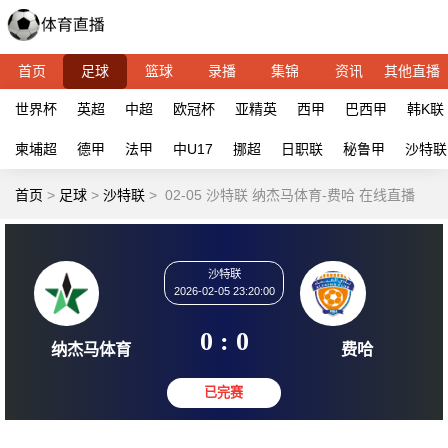
首页
足球
篮球
录播
集锦
资讯
其他直播
世界杯
英超
中超
欧冠杯
亚精英
西甲
巴西甲
韩K联
柬埔超
德甲
法甲
中U17
挪超
日职联
秘鲁甲
沙特联
首页
>
足球
>
沙特联
>
02-05 沙特联 纳杰马体育-费哈 在线直播
沙特联
2026-02-05 23:20:00
0 : 0
纳杰马体育
费