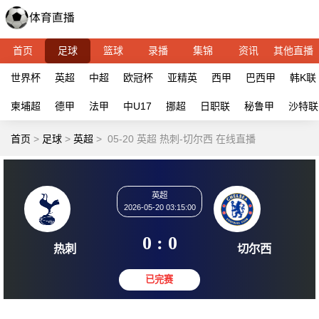
首页
足球
篮球
录播
集锦
资讯
其他直播
世界杯
英超
中超
欧冠杯
亚精英
西甲
巴西甲
韩K联
柬埔超
德甲
法甲
中U17
挪超
日职联
秘鲁甲
沙特联
首页
>
足球
>
英超
>
05-20 英超 热刺-切尔西 在线直播
英超
2026-05-20 03:15:00
0 : 0
热刺
切尔