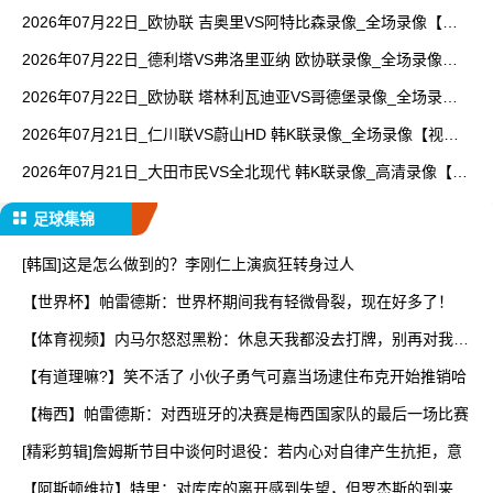
【高清回放】
2026年07月22日_欧协联 吉奥里VS阿特比森录像_全场录像【全
场回放】
2026年07月22日_德利塔VS弗洛里亚纳 欧协联录像_全场录像
【高清回放】
2026年07月22日_欧协联 塔林利瓦迪亚VS哥德堡录像_全场录像
【高清回放】
2026年07月21日_仁川联VS蔚山HD 韩K联录像_全场录像【视频
集锦】
2026年07月21日_大田市民VS全北现代 韩K联录像_高清录像【全
场回放】
足球集锦
[韩国]这是怎么做到的？李刚仁上演疯狂转身过人
【世界杯】帕雷德斯：世界杯期间我有轻微骨裂，现在好多了！
【体育视频】内马尔怒怼黑粉：休息天我都没去打牌，别再对我指
手
【有道理嘛?】笑不活了 小伙子勇气可嘉当场逮住布克开始推销哈
【梅西】帕雷德斯：对西班牙的决赛是梅西国家队的最后一场比赛
[精彩剪辑]詹姆斯节目中谈何时退役：若内心对自律产生抗拒，意
【阿斯顿维拉】特里：对库库的离开感到失望，但罗杰斯的到来又