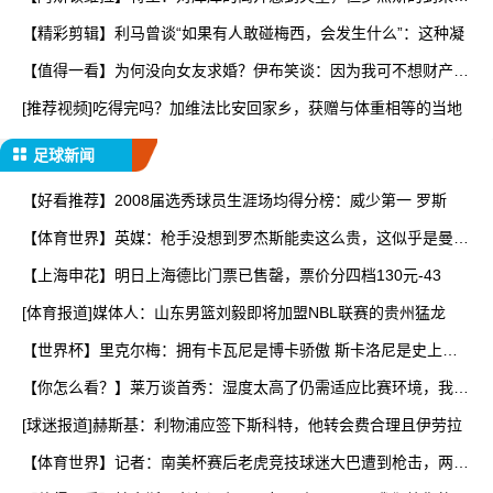
让
【精彩剪辑】利马曾谈“如果有人敢碰梅西，会发生什么”：这种凝
【值得一看】为何没向女友求婚？伊布笑谈：因为我可不想财产被
分
[推荐视频]吃得完吗？加维法比安回家乡，获赠与体重相等的当地
足球新闻
【好看推荐】2008届选秀球员生涯场均得分榜：威少第一 罗斯
【体育世界】英媒：枪手没想到罗杰斯能卖这么贵，这似乎是曼城
签
【上海申花】明日上海德比门票已售罄，票价分四档130元-43
[体育报道]媒体人：山东男篮刘毅即将加盟NBL联赛的贵州猛龙
【世界杯】里克尔梅：拥有卡瓦尼是博卡骄傲 斯卡洛尼是史上最
好
【你怎么看？】莱万谈首秀：湿度太高了仍需适应比赛环境，我还
在
[球迷报道]赫斯基：利物浦应签下斯科特，他转会费合理且伊劳拉
【体育世界】记者：南美杯赛后老虎竞技球迷大巴遭到枪击，两人
被