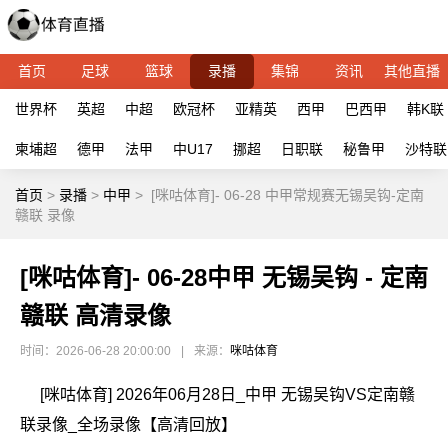
首页
足球
篮球
录播
集锦
资讯
其他直播
世界杯
英超
中超
欧冠杯
亚精英
西甲
巴西甲
韩K联
柬埔超
德甲
法甲
中U17
挪超
日职联
秘鲁甲
沙特联
首页
>
录播
>
中甲
>
[咪咕体育]- 06-28 中甲常规赛无锡吴钩-定南
赣联 录像
[咪咕体育]- 06-28中甲 无锡吴钩 - 定南
赣联 高清录像
时间：2026-06-28 20:00:00
|
来源：
咪咕体育
[咪咕体育] 2026年06月28日_中甲 无锡吴钩VS定南赣
联录像_全场录像【高清回放】