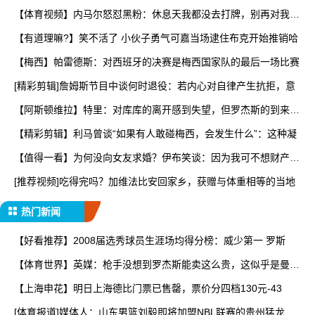
【体育视频】内马尔怒怼黑粉：休息天我都没去打牌，别再对我指
手
【有道理嘛?】笑不活了 小伙子勇气可嘉当场逮住布克开始推销哈
【梅西】帕雷德斯：对西班牙的决赛是梅西国家队的最后一场比赛
[精彩剪辑]詹姆斯节目中谈何时退役：若内心对自律产生抗拒，意
【阿斯顿维拉】特里：对库库的离开感到失望，但罗杰斯的到来又
让
【精彩剪辑】利马曾谈“如果有人敢碰梅西，会发生什么”：这种凝
【值得一看】为何没向女友求婚？伊布笑谈：因为我可不想财产被
分
[推荐视频]吃得完吗？加维法比安回家乡，获赠与体重相等的当地
热门新闻
【好看推荐】2008届选秀球员生涯场均得分榜：威少第一 罗斯
【体育世界】英媒：枪手没想到罗杰斯能卖这么贵，这似乎是曼城
签
【上海申花】明日上海德比门票已售罄，票价分四档130元-43
[体育报道]媒体人：山东男篮刘毅即将加盟NBL联赛的贵州猛龙