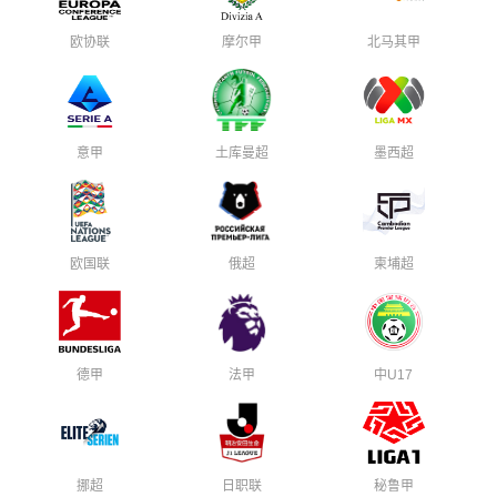
欧协联
摩尔甲
北马其甲
意甲
土库曼超
墨西超
欧国联
俄超
柬埔超
德甲
法甲
中U17
挪超
日职联
秘鲁甲