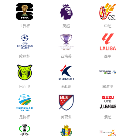
世界杯
英超
中超
欧冠杯
亚精英
西甲
巴西甲
韩K联
塞浦甲
足协杯
美职业
澳超