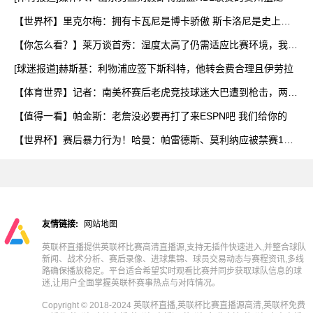
【世界杯】里克尔梅：拥有卡瓦尼是博卡骄傲 斯卡洛尼是史上最
好
【你怎么看？】莱万谈首秀：湿度太高了仍需适应比赛环境，我还
在
[球迷报道]赫斯基：利物浦应签下斯科特，他转会费合理且伊劳拉
【体育世界】记者：南美杯赛后老虎竞技球迷大巴遭到枪击，两人
被
【值得一看】帕金斯：老詹没必要再打了来ESPN吧 我们给你的
【世界杯】赛后暴力行为！哈曼：帕雷德斯、莫利纳应被禁赛1
年，
友情链接:
网站地图
英联杯直播提供英联杯比赛高清直播源,支持无插件快速进入,并整合球队
新闻、战术分析、赛后录像、进球集锦、球员交易动态与赛程资讯,多线
路确保播放稳定。平台适合希望实时观看比赛并同步获取球队信息的球
迷,让用户全面掌握英联杯赛事热点与对阵情况。
Copyright © 2018-2024 英联杯直播,英联杯比赛直播源高清,英联杯免费