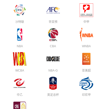
沙特联
世亚预
中甲
NBA
CBA
WNBA
WCBA
NBA-G
亚美超
中乙
英足总杯
印尼甲