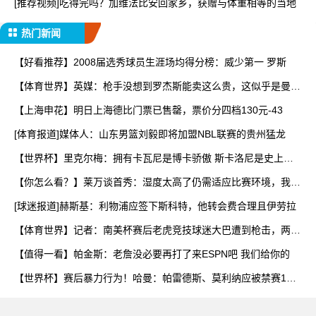
[推荐视频]吃得完吗？加维法比安回家乡，获赠与体重相等的当地
热门新闻
【好看推荐】2008届选秀球员生涯场均得分榜：威少第一 罗斯
【体育世界】英媒：枪手没想到罗杰斯能卖这么贵，这似乎是曼城
签
【上海申花】明日上海德比门票已售罄，票价分四档130元-43
[体育报道]媒体人：山东男篮刘毅即将加盟NBL联赛的贵州猛龙
【世界杯】里克尔梅：拥有卡瓦尼是博卡骄傲 斯卡洛尼是史上最
好
【你怎么看？】莱万谈首秀：湿度太高了仍需适应比赛环境，我还
在
[球迷报道]赫斯基：利物浦应签下斯科特，他转会费合理且伊劳拉
【体育世界】记者：南美杯赛后老虎竞技球迷大巴遭到枪击，两人
被
【值得一看】帕金斯：老詹没必要再打了来ESPN吧 我们给你的
【世界杯】赛后暴力行为！哈曼：帕雷德斯、莫利纳应被禁赛1
年，