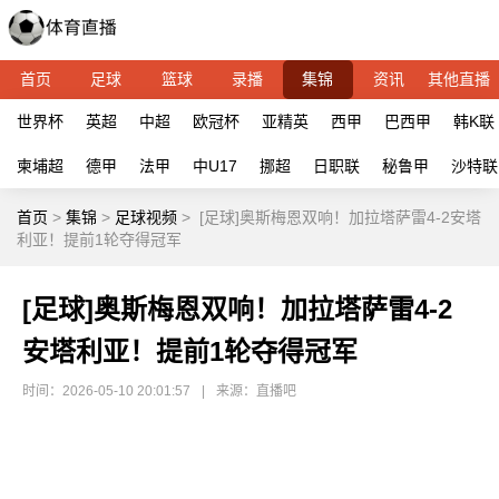
首页
足球
篮球
录播
集锦
资讯
其他直播
世界杯
英超
中超
欧冠杯
亚精英
西甲
巴西甲
韩K联
柬埔超
德甲
法甲
中U17
挪超
日职联
秘鲁甲
沙特联
首页
>
集锦
>
足球视频
>
[足球]奥斯梅恩双响！加拉塔萨雷4-2安塔
利亚！提前1轮夺得冠军
[足球]奥斯梅恩双响！加拉塔萨雷4-2
安塔利亚！提前1轮夺得冠军
时间：2026-05-10 20:01:57
|
来源：直播吧