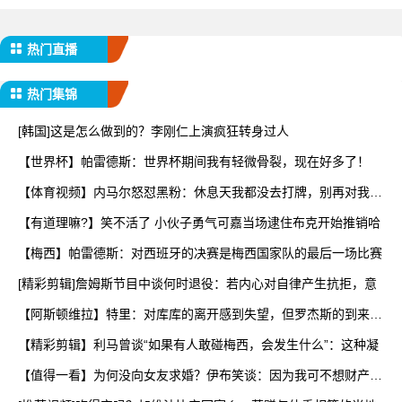
热门直播
热门集锦
[韩国]这是怎么做到的？李刚仁上演疯狂转身过人
【世界杯】帕雷德斯：世界杯期间我有轻微骨裂，现在好多了！
【体育视频】内马尔怒怼黑粉：休息天我都没去打牌，别再对我指
手
【有道理嘛?】笑不活了 小伙子勇气可嘉当场逮住布克开始推销哈
【梅西】帕雷德斯：对西班牙的决赛是梅西国家队的最后一场比赛
[精彩剪辑]詹姆斯节目中谈何时退役：若内心对自律产生抗拒，意
【阿斯顿维拉】特里：对库库的离开感到失望，但罗杰斯的到来又
让
【精彩剪辑】利马曾谈“如果有人敢碰梅西，会发生什么”：这种凝
【值得一看】为何没向女友求婚？伊布笑谈：因为我可不想财产被
分