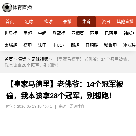
首页
足球
篮球
录播
集锦
资讯
其他直播
世界杯
英超
中超
欧冠杯
亚精英
西甲
巴西甲
韩K联
柬埔超
德甲
法甲
中U17
挪超
日职联
秘鲁甲
沙特联
首页
>
集锦
>
足球视频
>
【皇家马德里】老佛爷：14个冠军被偷，
我本该拿28个冠军，别想跑！
【皇家马德里】老佛爷：14个冠军被
偷，我本该拿28个冠军，别想跑！
时间：2026-05-13 19:40:41
|
来源：雷速体育