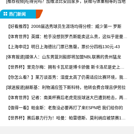
[推荐视频]吃得完吗？加维法比安回家乡，获赠与体重相等的当地
热门新闻
【好看推荐】2008届选秀球员生涯场均得分榜：威少第一 罗斯
【体育世界】英媒：枪手没想到罗杰斯能卖这么贵，这似乎是曼城
签
【上海申花】明日上海德比门票已售罄，票价分四档130元-43
[体育报道]媒体人：山东男篮刘毅即将加盟NBL联赛的贵州猛龙
【世界杯】里克尔梅：拥有卡瓦尼是博卡骄傲 斯卡洛尼是史上最
好
【你怎么看？】莱万谈首秀：湿度太高了仍需适应比赛环境，我还
在
[球迷报道]赫斯基：利物浦应签下斯科特，他转会费合理且伊劳拉
【体育世界】记者：南美杯赛后老虎竞技球迷大巴遭到枪击，两人
被
【值得一看】帕金斯：老詹没必要再打了来ESPN吧 我们给你的
【世界杯】赛后暴力行为！哈曼：帕雷德斯、莫利纳应被禁赛1
年，