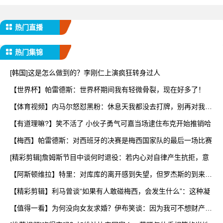
热门直播
热门集锦
[韩国]这是怎么做到的？李刚仁上演疯狂转身过人
【世界杯】帕雷德斯：世界杯期间我有轻微骨裂，现在好多了！
【体育视频】内马尔怒怼黑粉：休息天我都没去打牌，别再对我指
手
【有道理嘛?】笑不活了 小伙子勇气可嘉当场逮住布克开始推销哈
【梅西】帕雷德斯：对西班牙的决赛是梅西国家队的最后一场比赛
[精彩剪辑]詹姆斯节目中谈何时退役：若内心对自律产生抗拒，意
【阿斯顿维拉】特里：对库库的离开感到失望，但罗杰斯的到来又
让
【精彩剪辑】利马曾谈“如果有人敢碰梅西，会发生什么”：这种凝
【值得一看】为何没向女友求婚？伊布笑谈：因为我可不想财产被
分