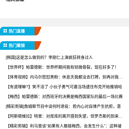
热门直播
热门集锦
[韩国]这是怎么做到的？李刚仁上演疯狂转身过人
【世界杯】帕雷德斯：世界杯期间我有轻微骨裂，现在好多了！
【体育视频】内马尔怒怼黑粉：休息天我都没去打牌，别再对我指
手
【有道理嘛?】笑不活了 小伙子勇气可嘉当场逮住布克开始推销哈
【梅西】帕雷德斯：对西班牙的决赛是梅西国家队的最后一场比赛
[精彩剪辑]詹姆斯节目中谈何时退役：若内心对自律产生抗拒，意
【阿斯顿维拉】特里：对库库的离开感到失望，但罗杰斯的到来又
让
【精彩剪辑】利马曾谈“如果有人敢碰梅西，会发生什么”：这种凝