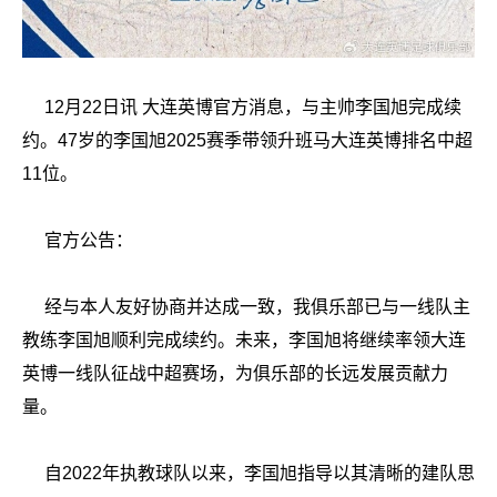
12月22日讯 大连英博官方消息，与主帅李国旭完成续
约。47岁的李国旭2025赛季带领升班马大连英博排名中超
11位。
官方公告：
经与本人友好协商并达成一致，我俱乐部已与一线队主
教练李国旭顺利完成续约。未来，李国旭将继续率领大连
英博一线队征战中超赛场，为俱乐部的长远发展贡献力
量。
自2022年执教球队以来，李国旭指导以其清晰的建队思