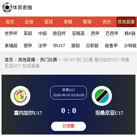
首页
足球
篮球
录播
集锦
资讯
其他直播
世界杯
英超
中超
欧冠杯
亚精英
西甲
巴西甲
韩K联
柬埔超
德甲
法甲
中U17
挪超
日职联
秘鲁甲
沙特联
首页
>
其他直播
>
热门比赛
>
06-03 热门比赛 塞内加尔U17-坦桑
尼亚U17 在线直播
非青U17
2026-06-03 03:00:00
0 : 0