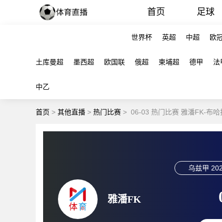
首页
足球
世界杯
英超
中超
欧
土库曼超
墨西超
欧国联
俄超
柬埔超
德甲
法
中乙
首页
>
其他直播
>
热门比赛
>
06-03 热门比赛 雅潘FK-
乌兹甲
202
雅潘FK