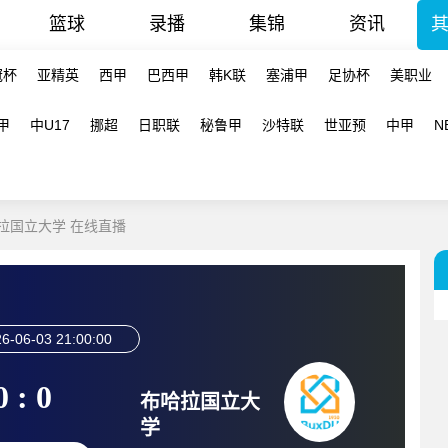
篮球
录播
集锦
资讯
冠杯
亚精英
西甲
巴西甲
韩K联
塞浦甲
足协杯
美职业
甲
中U17
挪超
日职联
秘鲁甲
沙特联
世亚预
中甲
N
布哈拉国立大学 在线直播
6-06-03 21:00:00
0 : 0
布哈拉国立大
学