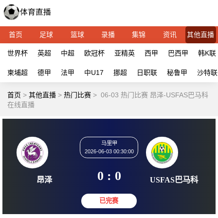
首页
足球
篮球
录播
集锦
资讯
其他直播
世界杯
英超
中超
欧冠杯
亚精英
西甲
巴西甲
韩K联
柬埔超
德甲
法甲
中U17
挪超
日职联
秘鲁甲
沙特联
首页
>
其他直播
>
热门比赛
>
06-03 热门比赛 昂泽-USFAS巴马科
在线直播
马里甲
2026-06-03 00:30:00
0 : 0