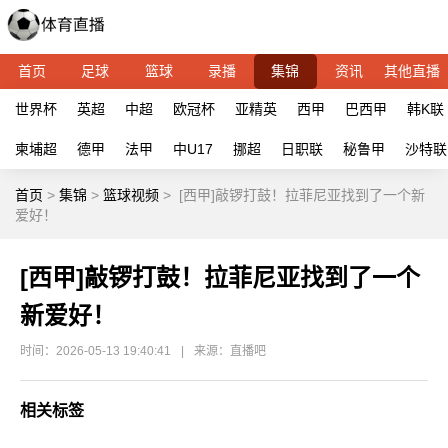
首页
足球
篮球
录播
集锦
资讯
其他直播
世界杯
英超
中超
欧冠杯
亚精英
西甲
巴西甲
韩K联
柬埔超
德甲
法甲
中U17
挪超
日职联
秘鲁甲
沙特联
首页
>
集锦
>
篮球视频
>
[西甲]敲锣打鼓！拉菲尼亚找到了一个新
爱好！
[西甲]敲锣打鼓！拉菲尼亚找到了一个
新爱好！
时间：2026-05-13 19:40:41
|
来源：直播吧
相关标签