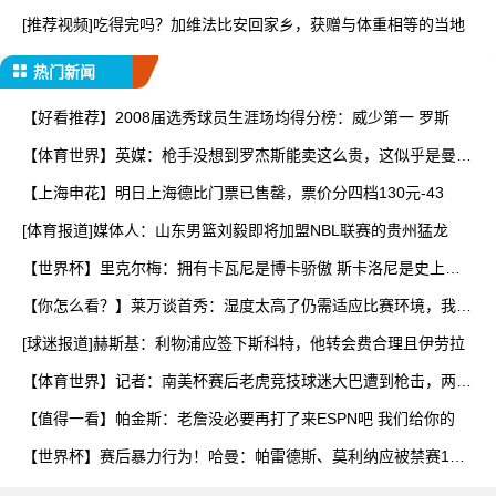
分
[推荐视频]吃得完吗？加维法比安回家乡，获赠与体重相等的当地
热门新闻
【好看推荐】2008届选秀球员生涯场均得分榜：威少第一 罗斯
【体育世界】英媒：枪手没想到罗杰斯能卖这么贵，这似乎是曼城
签
【上海申花】明日上海德比门票已售罄，票价分四档130元-43
[体育报道]媒体人：山东男篮刘毅即将加盟NBL联赛的贵州猛龙
【世界杯】里克尔梅：拥有卡瓦尼是博卡骄傲 斯卡洛尼是史上最
好
【你怎么看？】莱万谈首秀：湿度太高了仍需适应比赛环境，我还
在
[球迷报道]赫斯基：利物浦应签下斯科特，他转会费合理且伊劳拉
【体育世界】记者：南美杯赛后老虎竞技球迷大巴遭到枪击，两人
被
【值得一看】帕金斯：老詹没必要再打了来ESPN吧 我们给你的
【世界杯】赛后暴力行为！哈曼：帕雷德斯、莫利纳应被禁赛1
年，