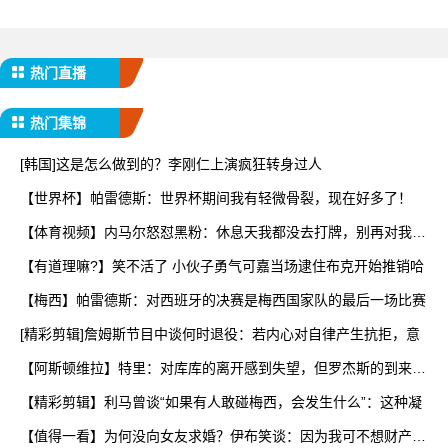
热门直播
热门集锦
[韩国]这是怎么做到的？李刚仁上演疯狂转身过人
【世界杯】帕雷德斯：世界杯期间我有轻微骨裂，现在好多了！
【体育视频】内马尔怒怼黑粉：休息天我都没去打牌，别再对我指
手
【有道理嘛?】笑不活了 小伙子勇气可嘉当场逮住布克开始推销哈
【梅西】帕雷德斯：对西班牙的决赛是梅西国家队的最后一场比赛
[精彩剪辑]詹姆斯节目中谈何时退役：若内心对自律产生抗拒，意
【阿斯顿维拉】特里：对库库的离开感到失望，但罗杰斯的到来又
让
【精彩剪辑】利马曾谈“如果有人敢碰梅西，会发生什么”：这种凝
【值得一看】为何没向女友求婚？伊布笑谈：因为我可不想财产被