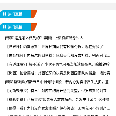
热门直播
热门集锦
[韩国]这是怎么做到的？李刚仁上演疯狂转身过人
【世界杯】帕雷德斯：世界杯期间我有轻微骨裂，现在好多了！
【体育视频】内马尔怒怼黑粉：休息天我都没去打牌，别再对我指
手
【有道理嘛?】笑不活了 小伙子勇气可嘉当场逮住布克开始推销哈
【梅西】帕雷德斯：对西班牙的决赛是梅西国家队的最后一场比赛
[精彩剪辑]詹姆斯节目中谈何时退役：若内心对自律产生抗拒，意
【阿斯顿维拉】特里：对库库的离开感到失望，但罗杰斯的到来又
让
【精彩剪辑】利马曾谈“如果有人敢碰梅西，会发生什么”：这种凝
【值得一看】为何没向女友求婚？伊布笑谈：因为我可不想财产被
分