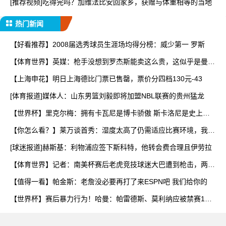
[推荐视频]吃得完吗？加维法比安回家乡，获赠与体重相等的当地
热门新闻
【好看推荐】2008届选秀球员生涯场均得分榜：威少第一 罗斯
【体育世界】英媒：枪手没想到罗杰斯能卖这么贵，这似乎是曼城
签
【上海申花】明日上海德比门票已售罄，票价分四档130元-43
[体育报道]媒体人：山东男篮刘毅即将加盟NBL联赛的贵州猛龙
【世界杯】里克尔梅：拥有卡瓦尼是博卡骄傲 斯卡洛尼是史上最
好
【你怎么看？】莱万谈首秀：湿度太高了仍需适应比赛环境，我还
在
[球迷报道]赫斯基：利物浦应签下斯科特，他转会费合理且伊劳拉
【体育世界】记者：南美杯赛后老虎竞技球迷大巴遭到枪击，两人
被
【值得一看】帕金斯：老詹没必要再打了来ESPN吧 我们给你的
【世界杯】赛后暴力行为！哈曼：帕雷德斯、莫利纳应被禁赛1
年，