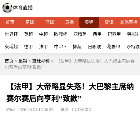
首页
足球
篮球
录播
集锦
资讯
其他直播
世界杯
英超
中超
欧冠杯
亚精英
西甲
巴西甲
韩K联
柬埔超
德甲
法甲
中U17
挪超
日职联
秘鲁甲
沙特联
首页
>
集锦
>
篮球视频
>
【法甲】大帝略显失落！大巴黎主席纳赛
尔赛后向亨利“致歉”
【法甲】大帝略显失落！大巴黎主席纳
赛尔赛后向亨利“致歉”
时间：2026-06-01 17:55:29
|
来源：CCTV5体育