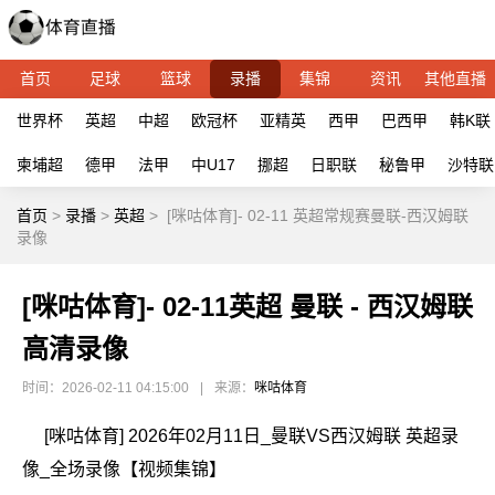
首页
足球
篮球
录播
集锦
资讯
其他直播
世界杯
英超
中超
欧冠杯
亚精英
西甲
巴西甲
韩K联
柬埔超
德甲
法甲
中U17
挪超
日职联
秘鲁甲
沙特联
首页
>
录播
>
英超
>
[咪咕体育]- 02-11 英超常规赛曼联-西汉姆联
录像
[咪咕体育]- 02-11英超 曼联 - 西汉姆联
高清录像
时间：2026-02-11 04:15:00
|
来源：
咪咕体育
[咪咕体育] 2026年02月11日_曼联VS西汉姆联 英超录
像_全场录像【视频集锦】