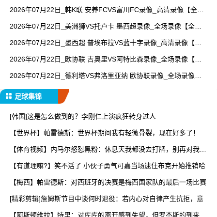
锦】
2026年07月22日_韩K联 安养FCVS富川FC录像_高清录像【全场
回放】
2026年07月22日_美洲狮VS托卢卡 墨西超录像_全场录像【全场
回放】
2026年07月22日_墨西超 普埃布拉VS蓝十字录像_高清录像【全
场回放】
2026年07月22日_欧协联 吉奥里VS阿特比森录像_全场录像【全
场回放】
2026年07月22日_德利塔VS弗洛里亚纳 欧协联录像_全场录像
【高清回放】
足球集锦
[韩国]这是怎么做到的？李刚仁上演疯狂转身过人
【世界杯】帕雷德斯：世界杯期间我有轻微骨裂，现在好多了！
【体育视频】内马尔怒怼黑粉：休息天我都没去打牌，别再对我指
手
【有道理嘛?】笑不活了 小伙子勇气可嘉当场逮住布克开始推销哈
【梅西】帕雷德斯：对西班牙的决赛是梅西国家队的最后一场比赛
[精彩剪辑]詹姆斯节目中谈何时退役：若内心对自律产生抗拒，意
【阿斯顿维拉】特里：对库库的离开感到失望，但罗杰斯的到来又