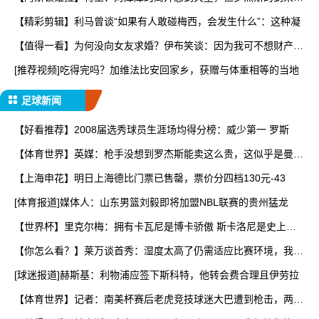
让
【精彩剪辑】利马曾谈“如果有人敢碰梅西，会发生什么”：这种凝
【值得一看】为何没向女友求婚？伊布笑谈：因为我可不想财产被
分
[推荐视频]吃得完吗？加维法比安回家乡，获赠与体重相等的当地
足球新闻
【好看推荐】2008届选秀球员生涯场均得分榜：威少第一 罗斯
【体育世界】英媒：枪手没想到罗杰斯能卖这么贵，这似乎是曼城
签
【上海申花】明日上海德比门票已售罄，票价分四档130元-43
[体育报道]媒体人：山东男篮刘毅即将加盟NBL联赛的贵州猛龙
【世界杯】里克尔梅：拥有卡瓦尼是博卡骄傲 斯卡洛尼是史上最
好
【你怎么看？】莱万谈首秀：湿度太高了仍需适应比赛环境，我还
在
[球迷报道]赫斯基：利物浦应签下斯科特，他转会费合理且伊劳拉
【体育世界】记者：南美杯赛后老虎竞技球迷大巴遭到枪击，两人
被