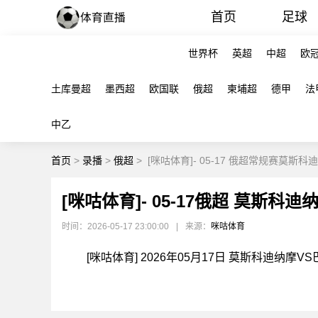
首页
足球
世界杯
英超
中超
欧
土库曼超
墨西超
欧国联
俄超
柬埔超
德甲
法
中乙
首页
>
录播
>
俄超
>
[咪咕体育]- 05-17 俄超常规赛莫斯科
[咪咕体育]- 05-17俄超 莫斯科迪
时间：2026-05-17 23:00:00
|
来源：
咪咕体育
[咪咕体育] 2026年05月17日 莫斯科迪纳摩