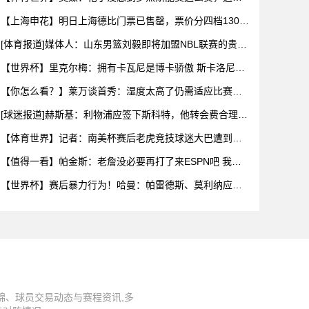
乎是曼城签
【上海申花】明日上海德比门票已售罄，票价分四档130
元-43
[体育报道]媒体人：山东男篮刘毅即将加盟NBL联赛的贵州
猛龙
【世界杯】里克尔梅：拥有卡瓦尼是博卡骄傲 斯卡洛尼是
史上最好
【你怎么看？】莱万谈首秀：湿度太高了仍需适应比赛环
境，我还在
[球迷报道]赫斯基：利物浦应签下斯科特，他转会费合理且
伊劳拉
【体育世界】记者：南美杯赛后老虎竞技球迷大巴遭到枪
击，两人被
【值得一看】帕金斯：老詹没必要再打了来ESPN吧 我们
给你的
【世界杯】赛后暴力行为！哈曼：帕雷德斯、莫利纳应被
禁赛1年，
锦、球员交易动态与赛程资讯,多