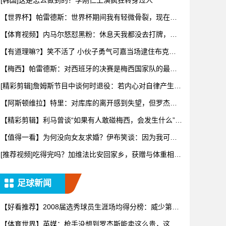
[韩国]这是怎么做到的？李刚仁上演疯狂转身过人
【世界杯】帕雷德斯：世界杯期间我有轻微骨裂，现在好
多了！
【体育视频】内马尔怒怼黑粉：休息天我都没去打牌，别
再对我指手
【有道理嘛?】笑不活了 小伙子勇气可嘉当场逮住布克开
始推销哈
【梅西】帕雷德斯：对西班牙的决赛是梅西国家队的最后
一场比赛
[精彩剪辑]詹姆斯节目中谈何时退役：若内心对自律产生抗
拒，意
【阿斯顿维拉】特里：对库库的离开感到失望，但罗杰斯
的到来又让
【精彩剪辑】利马曾谈“如果有人敢碰梅西，会发生什么”：
这种凝
【值得一看】为何没向女友求婚？伊布笑谈：因为我可不
想财产被分
[推荐视频]吃得完吗？加维法比安回家乡，获赠与体重相等
的当地
足球新闻
【好看推荐】2008届选秀球员生涯场均得分榜：威少第一
罗斯
【体育世界】英媒：枪手没想到罗杰斯能卖这么贵，这似