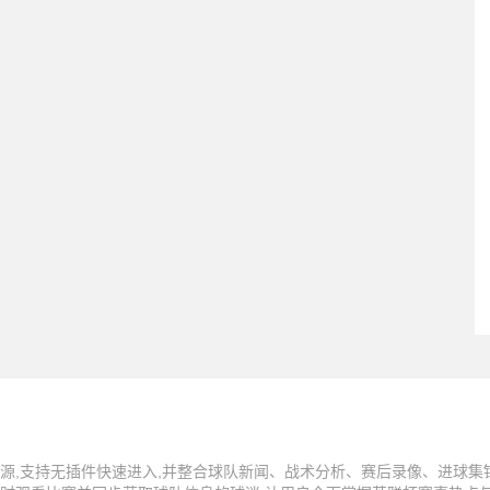
源,支持无插件快速进入,并整合球队新闻、战术分析、赛后录像、进球集