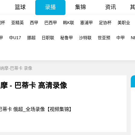
篮球
录播
集锦
资讯
冠杯
亚精英
西甲
巴西甲
韩K联
塞浦甲
足协杯
美职业
甲
中U17
挪超
日职联
秘鲁甲
沙特联
世亚预
中甲
N
迪纳摩-巴蒂卡 录像
纳摩 - 巴蒂卡 高清录像
VS巴蒂卡 俄超_全场录像【视频集锦】