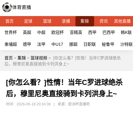
首页
足球
篮球
录播
集锦
资讯
其他直播
世界杯
英超
中超
欧冠杯
亚精英
西甲
巴西甲
韩K联
柬埔超
德甲
法甲
中U17
挪超
日职联
秘鲁甲
沙特联
首页
>
集锦
>
篮球视频
>
[你怎么看？]性情！当年C罗进球绝杀
后，穆里尼奥直接骑到卡列洪身上~
[你怎么看？]性情！当年C罗进球绝杀
后，穆里尼奥直接骑到卡列洪身上~
时间：2026-05-18 20:24:36
|
来源：欧洲杯直播吧