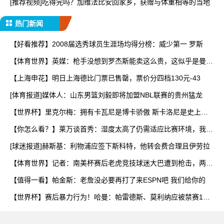
[推荐视频]吃得完吗？加维法比安回家乡，获赠与体重相等的当地
热门新闻
【好看推荐】2008届选秀球员生涯场均得分榜：威少第一 罗斯
【体育世界】英媒：枪手没想到罗杰斯能卖这么贵，这似乎是曼城
签
【上海申花】明日上海德比门票已售罄，票价分四档130元-43
[体育报道]媒体人：山东男篮刘毅即将加盟NBL联赛的贵州猛龙
【世界杯】里克尔梅：拥有卡瓦尼是博卡骄傲 斯卡洛尼是史上最
好
【你怎么看？】莱万谈首秀：湿度太高了仍需适应比赛环境，我还
在
[球迷报道]赫斯基：利物浦应签下斯科特，他转会费合理且伊劳拉
【体育世界】记者：南美杯赛后老虎竞技球迷大巴遭到枪击，两人
被
【值得一看】帕金斯：老詹没必要再打了来ESPN吧 我们给你的
【世界杯】赛后暴力行为！哈曼：帕雷德斯、莫利纳应被禁赛1
年，