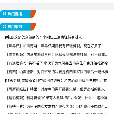
热门直播
热门集锦
[韩国]这是怎么做到的？李刚仁上演疯狂转身过人
【世界杯】帕雷德斯：世界杯期间我有轻微骨裂，现在好多了！
【体育视频】内马尔怒怼黑粉：休息天我都没去打牌，别再对我指
手
【有道理嘛?】笑不活了 小伙子勇气可嘉当场逮住布克开始推销哈
【梅西】帕雷德斯：对西班牙的决赛是梅西国家队的最后一场比赛
[精彩剪辑]詹姆斯节目中谈何时退役：若内心对自律产生抗拒，意
【阿斯顿维拉】特里：对库库的离开感到失望，但罗杰斯的到来又
让
【精彩剪辑】利马曾谈“如果有人敢碰梅西，会发生什么”：这种凝
【值得一看】为何没向女友求婚？伊布笑谈：因为我可不想财产被
分