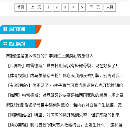
首页
上一页
1
2
3
4
5
下一页
末页
热门直播
热门集锦
[韩国]这是怎么做到的？李刚仁上演疯狂转身过人
【世界杯】帕雷德斯：世界杯期间我有轻微骨裂，现在好多了！
【体育视频】内马尔怒怼黑粉：休息天我都没去打牌，别再对我指
手
【有道理嘛?】笑不活了 小伙子勇气可嘉当场逮住布克开始推销哈
【梅西】帕雷德斯：对西班牙的决赛是梅西国家队的最后一场比赛
[精彩剪辑]詹姆斯节目中谈何时退役：若内心对自律产生抗拒，意
【阿斯顿维拉】特里：对库库的离开感到失望，但罗杰斯的到来又
让
【精彩剪辑】利马曾谈“如果有人敢碰梅西，会发生什么”：这种凝