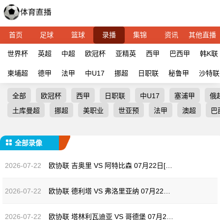
首页
足球
篮球
录播
集锦
资讯
其他直播
世界杯
英超
中超
欧冠杯
亚精英
西甲
巴西甲
韩K联
柬埔超
德甲
法甲
中U17
挪超
日职联
秘鲁甲
沙特联
全部
欧冠杯
西甲
日职联
中U17
塞浦甲
俄
土库曼超
挪超
美职业
世亚预
法甲
澳超
巴
全部录像
2026-07-22
欧协联 吉奥里 VS 阿特比森 07月22日[全场录像]
2026-07-22
欧协联 德利塔 VS 弗洛里亚纳 07月22日[全场录像]
2026-07-22
欧协联 塔林利瓦迪亚 VS 哥德堡 07月22日[全场录像]