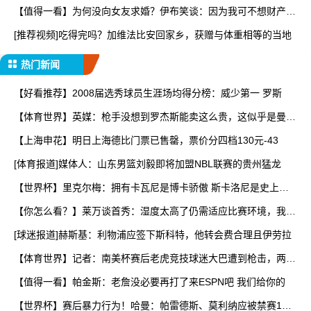
【值得一看】为何没向女友求婚？伊布笑谈：因为我可不想财产被
分
[推荐视频]吃得完吗？加维法比安回家乡，获赠与体重相等的当地
热门新闻
【好看推荐】2008届选秀球员生涯场均得分榜：威少第一 罗斯
【体育世界】英媒：枪手没想到罗杰斯能卖这么贵，这似乎是曼城
签
【上海申花】明日上海德比门票已售罄，票价分四档130元-43
[体育报道]媒体人：山东男篮刘毅即将加盟NBL联赛的贵州猛龙
【世界杯】里克尔梅：拥有卡瓦尼是博卡骄傲 斯卡洛尼是史上最
好
【你怎么看？】莱万谈首秀：湿度太高了仍需适应比赛环境，我还
在
[球迷报道]赫斯基：利物浦应签下斯科特，他转会费合理且伊劳拉
【体育世界】记者：南美杯赛后老虎竞技球迷大巴遭到枪击，两人
被
【值得一看】帕金斯：老詹没必要再打了来ESPN吧 我们给你的
【世界杯】赛后暴力行为！哈曼：帕雷德斯、莫利纳应被禁赛1