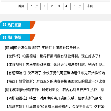
首页
上一页
1
2
3
4
下一页
末页
热门直播
热门集锦
[韩国]这是怎么做到的？李刚仁上演疯狂转身过人
【世界杯】帕雷德斯：世界杯期间我有轻微骨裂，现在好多了！
【体育视频】内马尔怒怼黑粉：休息天我都没去打牌，别再对我指
手
【有道理嘛?】笑不活了 小伙子勇气可嘉当场逮住布克开始推销哈
【梅西】帕雷德斯：对西班牙的决赛是梅西国家队的最后一场比赛
[精彩剪辑]詹姆斯节目中谈何时退役：若内心对自律产生抗拒，意
【阿斯顿维拉】特里：对库库的离开感到失望，但罗杰斯的到来又
让
【精彩剪辑】利马曾谈“如果有人敢碰梅西，会发生什么”：这种凝