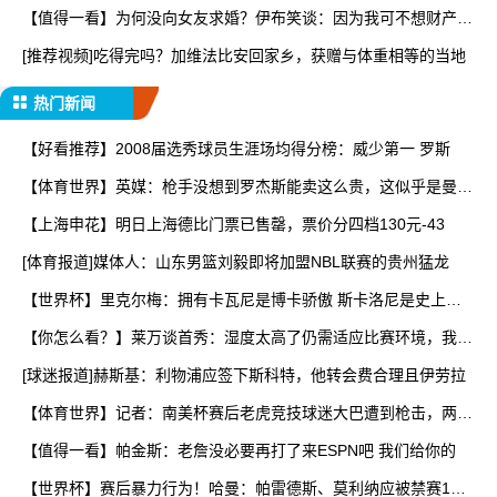
【值得一看】为何没向女友求婚？伊布笑谈：因为我可不想财产被
分
[推荐视频]吃得完吗？加维法比安回家乡，获赠与体重相等的当地
热门新闻
【好看推荐】2008届选秀球员生涯场均得分榜：威少第一 罗斯
【体育世界】英媒：枪手没想到罗杰斯能卖这么贵，这似乎是曼城
签
【上海申花】明日上海德比门票已售罄，票价分四档130元-43
[体育报道]媒体人：山东男篮刘毅即将加盟NBL联赛的贵州猛龙
【世界杯】里克尔梅：拥有卡瓦尼是博卡骄傲 斯卡洛尼是史上最
好
【你怎么看？】莱万谈首秀：湿度太高了仍需适应比赛环境，我还
在
[球迷报道]赫斯基：利物浦应签下斯科特，他转会费合理且伊劳拉
【体育世界】记者：南美杯赛后老虎竞技球迷大巴遭到枪击，两人
被
【值得一看】帕金斯：老詹没必要再打了来ESPN吧 我们给你的
【世界杯】赛后暴力行为！哈曼：帕雷德斯、莫利纳应被禁赛1