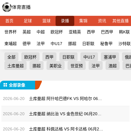
首页
足球
篮球
录播
集锦
资讯
其他直播
世界杯
英超
中超
欧冠杯
亚精英
西甲
巴西甲
韩K联
柬埔超
德甲
法甲
中U17
挪超
日职联
秘鲁甲
沙特联
全部
欧冠杯
西甲
日职联
中U17
塞浦甲
俄
土库曼超
挪超
美职业
世亚预
法甲
澳超
巴
全部录像
2026-06-20
土库曼超 阿什哈巴德FK VS 阿哈尔 06月20日[全场录像]
2026-06-20
土库曼超 纳比治 VS 金色世纪 06月20日[全场录像]
2026-06-20
土库曼超 科佩达格 VS 阿卡达格 06月20日[全场录像]