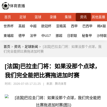
首页
足球
篮球
录播
集锦
资讯
其他直播
世界杯
英超
中超
欧冠杯
亚精英
西甲
巴西甲
韩K联
柬埔超
德甲
法甲
中U17
挪超
日职联
秘鲁甲
沙特联
首页
>
资讯
>
足球新闻
>
[法国]巴拉圭门将：如果没那个点球，我
们完全能把比赛拖进加时赛
[法国]巴拉圭门将：如果没那个点球，
我们完全能把比赛拖进加时赛
时间：2026-07-05 17:21:25
|
来源：腾讯体育