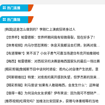
热门直播
热门集锦
[韩国]这是怎么做到的？李刚仁上演疯狂转身过人
【世界杯】帕雷德斯：世界杯期间我有轻微骨裂，现在好多了！
【体育视频】内马尔怒怼黑粉：休息天我都没去打牌，别再对我指
手
【有道理嘛?】笑不活了 小伙子勇气可嘉当场逮住布克开始推销哈
【梅西】帕雷德斯：对西班牙的决赛是梅西国家队的最后一场比赛
[精彩剪辑]詹姆斯节目中谈何时退役：若内心对自律产生抗拒，意
【阿斯顿维拉】特里：对库库的离开感到失望，但罗杰斯的到来又
让
【精彩剪辑】利马曾谈“如果有人敢碰梅西，会发生什么”：这种凝
【值得一看】为何没向女友求婚？伊布笑谈：因为我可不想财产被
分
[推荐视频]吃得完吗？加维法比安回家乡，获赠与体重相等的当地