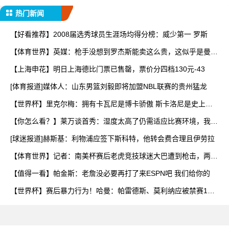
热门新闻
【好看推荐】2008届选秀球员生涯场均得分榜：威少第一 罗斯
【体育世界】英媒：枪手没想到罗杰斯能卖这么贵，这似乎是曼城
签
【上海申花】明日上海德比门票已售罄，票价分四档130元-43
[体育报道]媒体人：山东男篮刘毅即将加盟NBL联赛的贵州猛龙
【世界杯】里克尔梅：拥有卡瓦尼是博卡骄傲 斯卡洛尼是史上最
好
【你怎么看？】莱万谈首秀：湿度太高了仍需适应比赛环境，我还
在
[球迷报道]赫斯基：利物浦应签下斯科特，他转会费合理且伊劳拉
【体育世界】记者：南美杯赛后老虎竞技球迷大巴遭到枪击，两人
被
【值得一看】帕金斯：老詹没必要再打了来ESPN吧 我们给你的
【世界杯】赛后暴力行为！哈曼：帕雷德斯、莫利纳应被禁赛1
年，