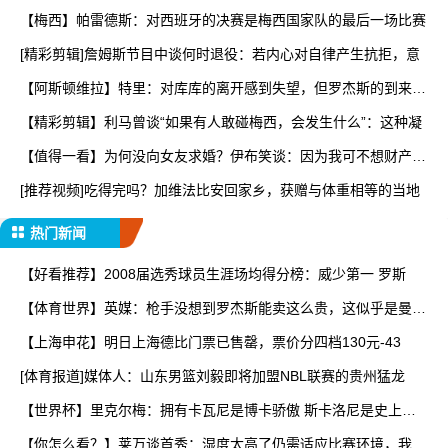
【梅西】帕雷德斯：对西班牙的决赛是梅西国家队的最后一场比赛
[精彩剪辑]詹姆斯节目中谈何时退役：若内心对自律产生抗拒，意
【阿斯顿维拉】特里：对库库的离开感到失望，但罗杰斯的到来又
让
【精彩剪辑】利马曾谈“如果有人敢碰梅西，会发生什么”：这种凝
【值得一看】为何没向女友求婚？伊布笑谈：因为我可不想财产被
分
[推荐视频]吃得完吗？加维法比安回家乡，获赠与体重相等的当地
热门新闻
【好看推荐】2008届选秀球员生涯场均得分榜：威少第一 罗斯
【体育世界】英媒：枪手没想到罗杰斯能卖这么贵，这似乎是曼城
签
【上海申花】明日上海德比门票已售罄，票价分四档130元-43
[体育报道]媒体人：山东男篮刘毅即将加盟NBL联赛的贵州猛龙
【世界杯】里克尔梅：拥有卡瓦尼是博卡骄傲 斯卡洛尼是史上最
好
【你怎么看？】莱万谈首秀：湿度太高了仍需适应比赛环境，我还