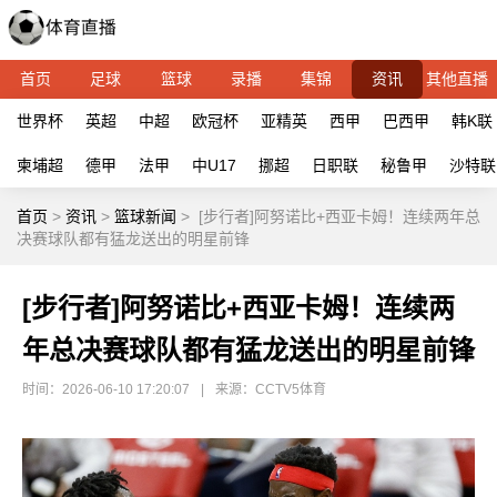
首页
足球
篮球
录播
集锦
资讯
其他直播
世界杯
英超
中超
欧冠杯
亚精英
西甲
巴西甲
韩K联
柬埔超
德甲
法甲
中U17
挪超
日职联
秘鲁甲
沙特联
首页
>
资讯
>
篮球新闻
>
[步行者]阿努诺比+西亚卡姆！连续两年总
决赛球队都有猛龙送出的明星前锋
[步行者]阿努诺比+西亚卡姆！连续两
年总决赛球队都有猛龙送出的明星前锋
时间：2026-06-10 17:20:07
|
来源：CCTV5体育