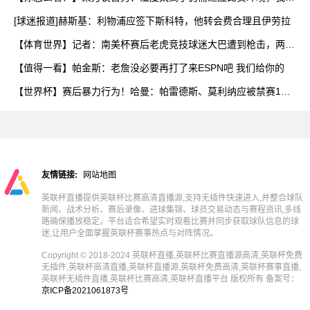
在
[球迷报道]赫斯基：利物浦应签下斯科特，他转会费合理且伊劳拉
【体育世界】记者：南美杯赛后老虎竞技球迷大巴遭到枪击，两人
被
【值得一看】帕金斯：老詹没必要再打了来ESPN吧 我们给你的
【世界杯】赛后暴力行为！哈曼：帕雷德斯、莫利纳应被禁赛1
年，
友情链接:
网站地图
英联杯直播提供英联杯比赛高清直播源,支持无插件快速进入,并整合球队
新闻、战术分析、赛后录像、进球集锦、球员交易动态与赛程资讯,多线
路确保播放稳定。平台适合希望实时观看比赛并同步获取球队信息的球
迷,让用户全面掌握英联杯赛事热点与对阵情况。
Copyright © 2018-2024 英联杯直播,英联杯比赛直播源高清,英联杯免费
无插件,英联杯高清直播,英联杯直播源,英联杯免费高清,英联杯赛事直播,
英联杯无插件直播,英联杯比赛高清,英联杯直播平台 版权所有 备案号：
京ICP备2021061873号