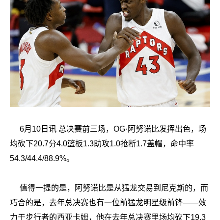
6月10日讯
总决赛前三场，OG·阿努诺比发挥出色，场
均砍下20.7分4.0篮板1.3助攻1.0抢断1.7盖帽，命中率
54.3/44.4/88.9%。
值得一提的是，阿努诺比是从猛龙交易到尼克斯的，而
巧合的是，去年总决赛也有一位前猛龙明星级前锋——效
力于步行者的西亚卡姆，他在去年总决赛里场均砍下19.3