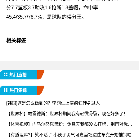
分7.7篮板3.7助攻1.6抢断1.3盖帽，命中率
45.4/35.7/78.7%，是球队的得分王。
相关标签
热门直播
热门集锦
[韩国]这是怎么做到的？李刚仁上演疯狂转身过人
【世界杯】帕雷德斯：世界杯期间我有轻微骨裂，现在好多了！
【体育视频】内马尔怒怼黑粉：休息天我都没去打牌，别再对我指
手
【有道理嘛?】笑不活了 小伙子勇气可嘉当场逮住布克开始推销哈