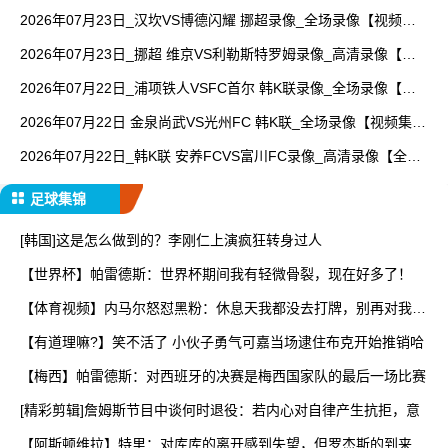
放】
2026年07月23日_汉坎VS博德闪耀 挪超录像_全场录像【视频集
锦】
2026年07月23日_挪超 维京VS利勒斯特罗姆录像_高清录像【全
场回放】
2026年07月22日_浦项铁人VSFC首尔 韩K联录像_全场录像【高
清回放】
2026年07月22日 金泉尚武VS光州FC 韩K联_全场录像【视频集
锦】
2026年07月22日_韩K联 安养FCVS富川FC录像_高清录像【全场
回放】
足球集锦
[韩国]这是怎么做到的？李刚仁上演疯狂转身过人
【世界杯】帕雷德斯：世界杯期间我有轻微骨裂，现在好多了！
【体育视频】内马尔怒怼黑粉：休息天我都没去打牌，别再对我指
手
【有道理嘛?】笑不活了 小伙子勇气可嘉当场逮住布克开始推销哈
【梅西】帕雷德斯：对西班牙的决赛是梅西国家队的最后一场比赛
[精彩剪辑]詹姆斯节目中谈何时退役：若内心对自律产生抗拒，意
【阿斯顿维拉】特里：对库库的离开感到失望，但罗杰斯的到来又