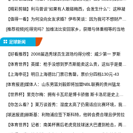
让
【精彩剪辑】利马曾谈“如果有人敢碰梅西，会发生什么”：这种凝
【值得一看】为何没向女友求婚？伊布笑谈：因为我可不想财产被
分
[推荐视频]吃得完吗？加维法比安回家乡，获赠与体重相等的当地
足球新闻
【好看推荐】2008届选秀球员生涯场均得分榜：威少第一 罗斯
【体育世界】英媒：枪手没想到罗杰斯能卖这么贵，这似乎是曼城
签
【上海申花】明日上海德比门票已售罄，票价分四档130元-43
[体育报道]媒体人：山东男篮刘毅即将加盟NBL联赛的贵州猛龙
【世界杯】里克尔梅：拥有卡瓦尼是博卡骄傲 斯卡洛尼是史上最
好
【你怎么看？】莱万谈首秀：湿度太高了仍需适应比赛环境，我还
在
[球迷报道]赫斯基：利物浦应签下斯科特，他转会费合理且伊劳拉
【体育世界】记者：南美杯赛后老虎竞技球迷大巴遭到枪击，两人
被