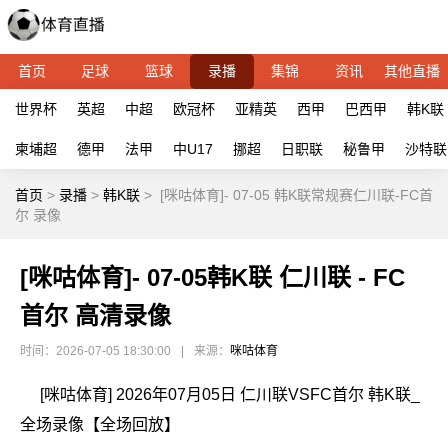
首页
足球
篮球
录播
集锦
资讯
其他直播
世界杯
英超
中超
欧冠杯
亚精英
西甲
巴西甲
韩K联
柬埔超
德甲
法甲
中U17
挪超
日职联
秘鲁甲
沙特联
首页
>
录播
>
韩K联
>
[咪咕体育]- 07-05 韩K联常规赛仁川联-FC首
尔 录像
[咪咕体育]- 07-05韩K联 仁川联 - FC
首尔 高清录像
时间：2026-07-05 18:30:00
|
来源：
咪咕体育
[咪咕体育] 2026年07月05日 仁川联VSFC首尔 韩K联_
全场录像【全场回放】