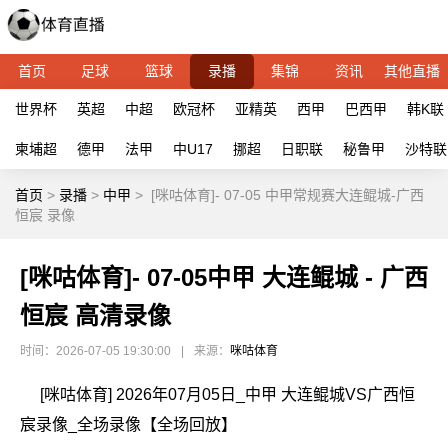
首页
足球
篮球
录播
集锦
资讯
其他直播
世界杯
英超
中超
欧冠杯
亚精英
西甲
巴西甲
韩K联
柬埔超
德甲
法甲
中U17
挪超
日职联
秘鲁甲
沙特联
首页
>
录播
>
中甲
>
[咪咕体育]- 07-05 中甲常规赛大连鲲城-广西
恒宸 录像
[咪咕体育]- 07-05中甲 大连鲲城 - 广西
恒宸 高清录像
时间：2026-07-05 19:30:00
|
来源：
咪咕体育
[咪咕体育] 2026年07月05日_中甲 大连鲲城VS广西恒
宸录像_全场录像【全场回放】