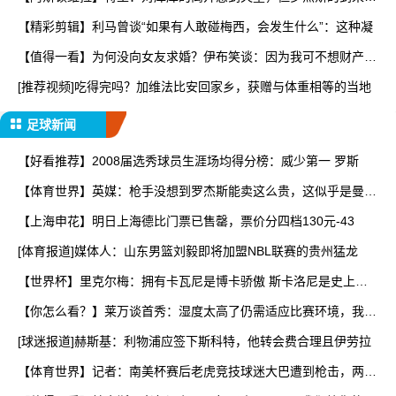
让
【精彩剪辑】利马曾谈“如果有人敢碰梅西，会发生什么”：这种凝
【值得一看】为何没向女友求婚？伊布笑谈：因为我可不想财产被
分
[推荐视频]吃得完吗？加维法比安回家乡，获赠与体重相等的当地
足球新闻
【好看推荐】2008届选秀球员生涯场均得分榜：威少第一 罗斯
【体育世界】英媒：枪手没想到罗杰斯能卖这么贵，这似乎是曼城
签
【上海申花】明日上海德比门票已售罄，票价分四档130元-43
[体育报道]媒体人：山东男篮刘毅即将加盟NBL联赛的贵州猛龙
【世界杯】里克尔梅：拥有卡瓦尼是博卡骄傲 斯卡洛尼是史上最
好
【你怎么看？】莱万谈首秀：湿度太高了仍需适应比赛环境，我还
在
[球迷报道]赫斯基：利物浦应签下斯科特，他转会费合理且伊劳拉
【体育世界】记者：南美杯赛后老虎竞技球迷大巴遭到枪击，两人
被