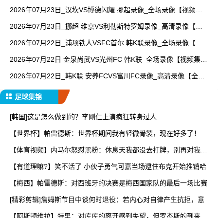
放】
2026年07月23日_汉坎VS博德闪耀 挪超录像_全场录像【视频集
锦】
2026年07月23日_挪超 维京VS利勒斯特罗姆录像_高清录像【全
场回放】
2026年07月22日_浦项铁人VSFC首尔 韩K联录像_全场录像【高
清回放】
2026年07月22日 金泉尚武VS光州FC 韩K联_全场录像【视频集
锦】
2026年07月22日_韩K联 安养FCVS富川FC录像_高清录像【全场
回放】
足球集锦
[韩国]这是怎么做到的？李刚仁上演疯狂转身过人
【世界杯】帕雷德斯：世界杯期间我有轻微骨裂，现在好多了！
【体育视频】内马尔怒怼黑粉：休息天我都没去打牌，别再对我指
手
【有道理嘛?】笑不活了 小伙子勇气可嘉当场逮住布克开始推销哈
【梅西】帕雷德斯：对西班牙的决赛是梅西国家队的最后一场比赛
[精彩剪辑]詹姆斯节目中谈何时退役：若内心对自律产生抗拒，意
【阿斯顿维拉】特里：对库库的离开感到失望，但罗杰斯的到来又