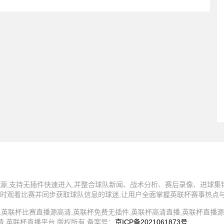
源,支持无插件快速进入,并整合球队新闻、战术分析、赛后录像、进球集
时观看比赛并同步获取球队信息的球迷,让用户全面掌握英联杯赛事热点
4 英联杯直播,英联杯比赛直播源高清,英联杯免费无插件,英联杯高清直播,英联杯直
清,英联杯直播平台 版权所有 备案号：
京ICP备2021061873号