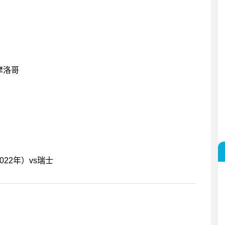
s摩洛哥
022年）vs瑞士