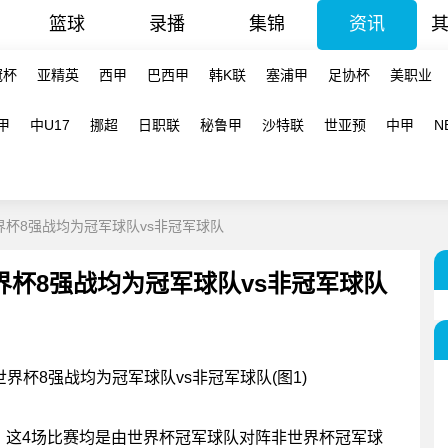
篮球
录播
集锦
资讯
冠杯
亚精英
西甲
巴西甲
韩K联
塞浦甲
足协杯
美职业
甲
中U17
挪超
日职联
秘鲁甲
沙特联
世亚预
中甲
N
杯8强战均为冠军球队vs非冠军球队
界杯8强战均为冠军球队vs非冠军球队
是，这4场比赛均是由世界杯冠军球队对阵非世界杯冠军球