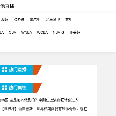
其他直播
澳超
欧协联
摩尔甲
北马其甲
意甲
BA
CBA
WNBA
WCBA
NBA-G
亚美超
热门直播
热门集锦
[韩国]这是怎么做到的？李刚仁上演疯狂转身过人
【世界杯】帕雷德斯：世界杯期间我有轻微骨裂，现在好
多了！