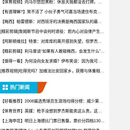
【体育视频】内马尔怒怼黑粉：休息天我都没去打牌，别
再对我指手
【有道理嘛?】笑不活了 小伙子勇气可嘉当场逮住布克开
始推销哈
【梅西】帕雷德斯：对西班牙的决赛是梅西国家队的最后
一场比赛
[精彩剪辑]詹姆斯节目中谈何时退役：若内心对自律产生抗
拒，意
【阿斯顿维拉】特里：对库库的离开感到失望，但罗杰斯
的到来又让
【精彩剪辑】利马曾谈“如果有人敢碰梅西，会发生什么”：
这种凝
【值得一看】为何没向女友求婚？伊布笑谈：因为我可不
想财产被分
[推荐视频]吃得完吗？加维法比安回家乡，获赠与体重相等
的当地
热门新闻
【好看推荐】2008届选秀球员生涯场均得分榜：威少第一
罗斯
【体育世界】英媒：枪手没想到罗杰斯能卖这么贵，这似
乎是曼城签
【上海申花】明日上海德比门票已售罄，票价分四档130
元-43