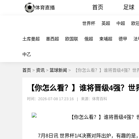
首页
足球
世界杯
英超
中超
欧
土库曼超
墨西超
欧国联
俄超
柬埔超
德甲
法
中乙
首页
>
资讯
>
篮球新闻
>
【你怎么看？】谁将晋级4强？世界
【你怎么看？】谁将晋级4强？世
时间：2026-07-08 17:23:16
|
来源：体育百科
7月8日讯
世界杯1/4决赛对阵出炉，有趣的