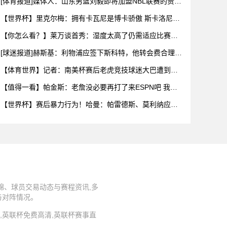
[体育报道]媒体人：山东男篮刘毅即将加盟NBL联赛的贵州
猛龙
【世界杯】里克尔梅：拥有卡瓦尼是博卡骄傲 斯卡洛尼是
史上最好
【你怎么看？】莱万谈首秀：湿度太高了仍需适应比赛环
境，我还在
[球迷报道]赫斯基：利物浦应签下斯科特，他转会费合理且
伊劳拉
【体育世界】记者：南美杯赛后老虎竞技球迷大巴遭到枪
击，两人被
【值得一看】帕金斯：老詹没必要再打了来ESPN吧 我们
给你的
【世界杯】赛后暴力行为！哈曼：帕雷德斯、莫利纳应被
禁赛1年，
锦、球员交易动态与赛程资讯,多
与对阵情况。
播源,英联杯免费高清,英联杯赛事直