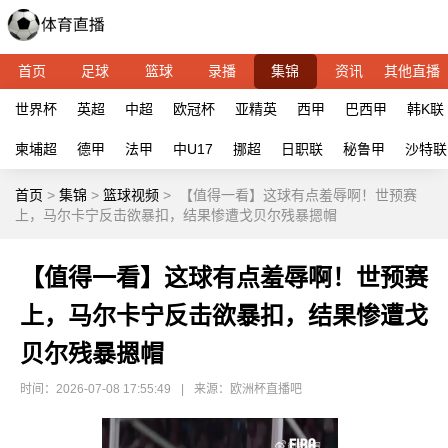
首页
足球
篮球
录播
集锦
资讯
其他直播
世界杯
英超
中超
欧冠杯
亚精英
西甲
巴西甲
韩K联
柬埔超
德甲
法甲
中U17
挪超
日职联
秘鲁甲
沙特联
首页
>
集锦
>
篮球视频
>
【值得一看】这球有点羞辱啊！世预赛
上，马尔卡宁反击欲暴扣，结果惨遭戈贝尔残暴摁帽
【值得一看】这球有点羞辱啊！世预赛
上，马尔卡宁反击欲暴扣，结果惨遭戈
贝尔残暴摁帽
时间：2026-07-08 17:55:49
|
来源：欧洲杯直播吧