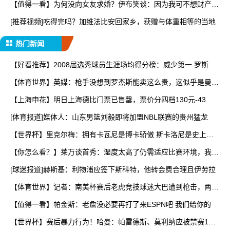
【值得一看】为何没向女友求婚？伊布笑谈：因为我可不想财产被
分
[推荐视频]吃得完吗？加维法比安回家乡，获赠与体重相等的当地
热门新闻
【好看推荐】2008届选秀球员生涯场均得分榜：威少第一 罗斯
【体育世界】英媒：枪手没想到罗杰斯能卖这么贵，这似乎是曼城
签
【上海申花】明日上海德比门票已售罄，票价分四档130元-43
[体育报道]媒体人：山东男篮刘毅即将加盟NBL联赛的贵州猛龙
【世界杯】里克尔梅：拥有卡瓦尼是博卡骄傲 斯卡洛尼是史上最
好
【你怎么看？】莱万谈首秀：湿度太高了仍需适应比赛环境，我还
在
[球迷报道]赫斯基：利物浦应签下斯科特，他转会费合理且伊劳拉
【体育世界】记者：南美杯赛后老虎竞技球迷大巴遭到枪击，两人
被
【值得一看】帕金斯：老詹没必要再打了来ESPN吧 我们给你的
【世界杯】赛后暴力行为！哈曼：帕雷德斯、莫利纳应被禁赛1