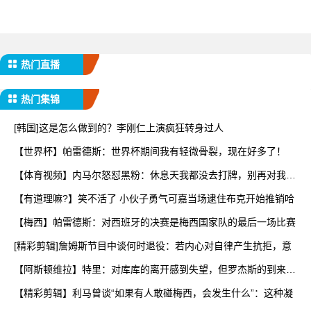
热门直播
热门集锦
[韩国]这是怎么做到的？李刚仁上演疯狂转身过人
【世界杯】帕雷德斯：世界杯期间我有轻微骨裂，现在好多了！
【体育视频】内马尔怒怼黑粉：休息天我都没去打牌，别再对我指
手
【有道理嘛?】笑不活了 小伙子勇气可嘉当场逮住布克开始推销哈
【梅西】帕雷德斯：对西班牙的决赛是梅西国家队的最后一场比赛
[精彩剪辑]詹姆斯节目中谈何时退役：若内心对自律产生抗拒，意
【阿斯顿维拉】特里：对库库的离开感到失望，但罗杰斯的到来又
让
【精彩剪辑】利马曾谈“如果有人敢碰梅西，会发生什么”：这种凝